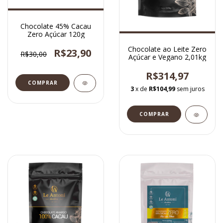
Chocolate 45% Cacau
Zero Açúcar 120g
Chocolate ao Leite Zero
R$23,90
R$30,00
Açúcar e Vegano 2,01kg
R$314,97
3
x de
R$104,99
sem juros