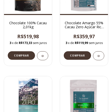
Chocolate 100% Cacau
Chocolate Amargo 55%
2,01kg
Cacau Zero Açúcar Rico
em Fibras 2,01kg
R$519,98
R$359,97
3
x de
R$173,33
sem juros
3
x de
R$119,99
sem juros