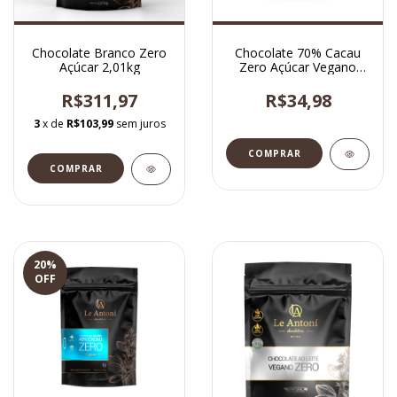
Chocolate Branco Zero
Chocolate 70% Cacau
Açúcar 2,01kg
Zero Açúcar Vegano
Rico em Fibras 120g
R$311,97
R$34,98
3
x de
R$103,99
sem juros
20
%
OFF