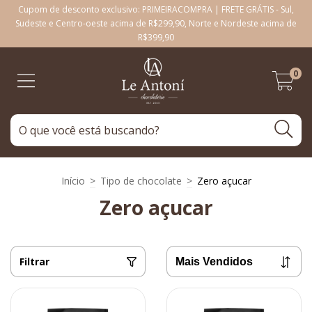
Cupom de desconto exclusivo: PRIMEIRACOMPRA | FRETE GRÁTIS - Sul,
Sudeste e Centro-oeste acima de R$299,90, Norte e Nordeste acima de
R$399,90
0
Início
>
Tipo de chocolate
>
Zero açucar
Zero açucar
Filtrar