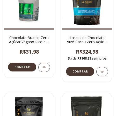
Chocolate Branco Zero
Lascas de Chocolate
Açúcar Vegano Rico em
50% Cacau Zero Açúcar
Fibras 120g.
e Vegano 2,01kg
R$31,98
R$324,98
3
x de
R$108,33
sem juros