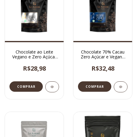
Chocolate ao Leite
Chocolate 70% Cacau
Vegano e Zero Açúcar
Zero Açúcar e Vegano
em Lascas 120g Le
120g
Antoní
R$28,98
R$32,48