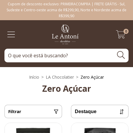
Cupom de desconto exclusivo: PRIMEIRACOMPRA | FRETE GRÁTIS - Sul,
Sudeste e Centro-oeste acima de R$299,90, Norte e Nordeste acima de
R$399,90
0
Início
>
LA Chocolatier
>
Zero Açúcar
Zero Açúcar
Filtrar