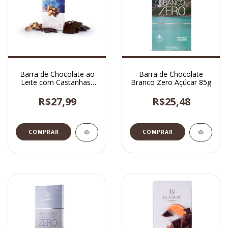
Barra de Chocolate ao
Barra de Chocolate
Leite com Castanhas-
Branco Zero Açúcar 85g
do-Pará sem glúten
100g
R$27,99
R$25,48