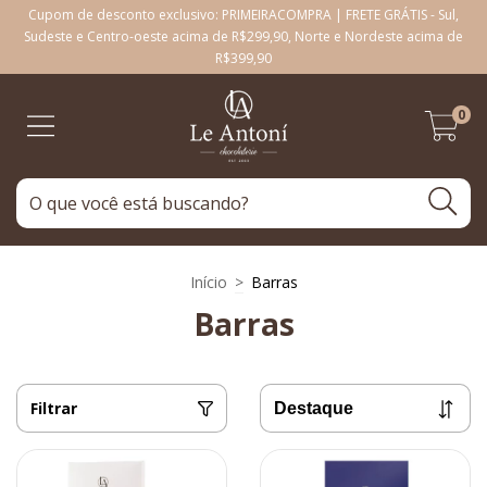
Cupom de desconto exclusivo: PRIMEIRACOMPRA | FRETE GRÁTIS - Sul,
Sudeste e Centro-oeste acima de R$299,90, Norte e Nordeste acima de
R$399,90
0
Início
>
Barras
Barras
Filtrar